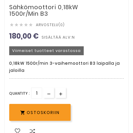
Sähkömoottori 0,18kW
1500r/min B3
ARVOSTELU(0)





180,00 €
SISÄLTÄÄ ALV:N
Viimeiset tuotteet varastossa
0,18kW 1500r/min 3-vaihemoottori B3 laipalla ja
jaloilla
QUANTITY :
OSTOSKORIIN
