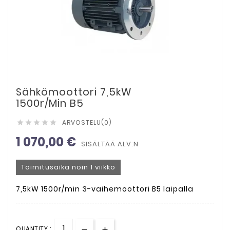
Sähkömoottori 7,5kW
1500r/min B5
ARVOSTELU(0)





1 070,00 €
SISÄLTÄÄ ALV:N
Toimitusaika noin 1 viikko
7,5kW 1500r/min 3-vaihemoottori B5 laipalla
QUANTITY :