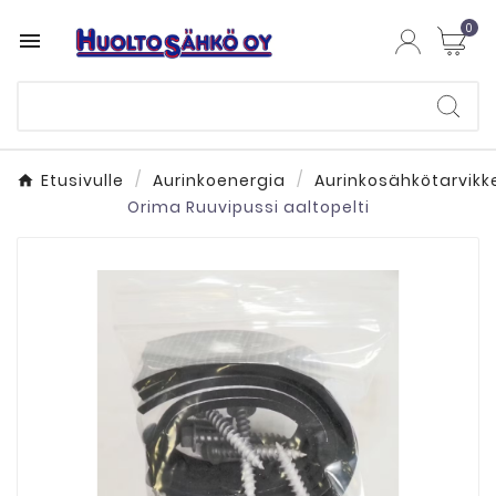
0

Etusivulle
Aurinkoenergia
Aurinkosähkötarvikk
Orima Ruuvipussi aaltopelti